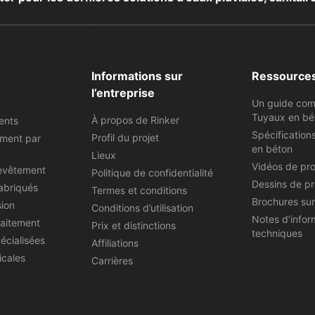
Informations sur
Ressource
l’entreprise
Un guide com
Tuyaux en bé
À propos de Rinker
ents
Spécification
Profil du projet
ement par
en béton
Lieux
Vidéos de pr
evêtement
Politique de confidentialité
Dessins de pr
abriqués
Termes et conditions
Brochures sur
sion
Conditions d’utilisation
Notes d’infor
raitement
Prix et distinctions
techniques
écialisées
Affiliations
icales
Carrières