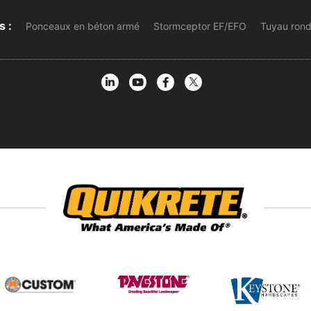
s :
Ponceaux en béton armé
Stormceptor EF/EFO
Tuyau rond