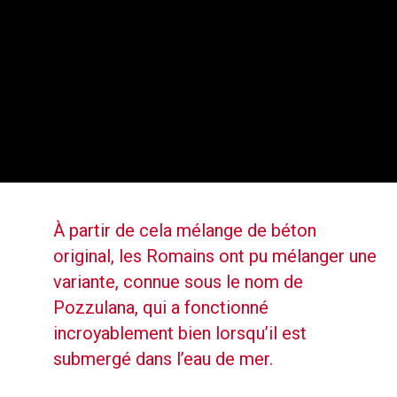
Agrégats
Opus Caementicium
Le premier vraiment efficace béton
À partir de cela mélange de béton
original, les Romains ont pu mélanger une
variante, connue sous le nom de
Pozzulana, qui a fonctionné
incroyablement bien lorsqu’il est
submergé dans l’eau de mer.