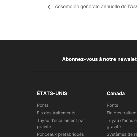
Assemblée générale annuelle de l’Ass
Abonnez-vous à notre newsletter
ÉTATS-UNIS
Canada
Ponts
Ponts
Fin des traitements
Fin des traitem
Tuyau d’écoulement par
Tuyau d’écoul
gravité
gravité
Ponceaux préfabriqués
Systèmes de r