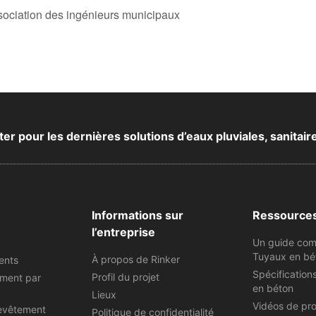
ociation des ingénieurs municipaux
 pour les dernières solutions d’eaux pluviales, sanitair
Informations sur
Ressource
l’entreprise
Un guide com
Tuyaux en bé
À propos de Rinker
ents
Spécification
Profil du projet
ement par
en béton
Lieux
Vidéos de pr
evêtement
Politique de confidentialité