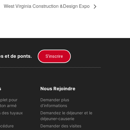
West Virginia Construction &Design Expo
es et de ponts.
S’inscrire
s
Nous Rejoindre
plet pour
Demander plus
ton armé
d’informations
s des tuyaux
Demandez le déjeuner et le
déjeuner-causerie
océdure
Demander des visites