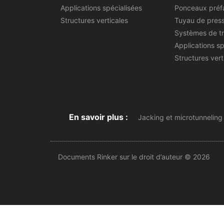
Applications spécialisées
Ponceaux préf
Structures verticales
Tuyau de pres
Systèmes de t
Applications sp
Structures vert
En savoir plus :
Jacking et microtunneling
Documents Rinker sur le droit d’auteur © 2026