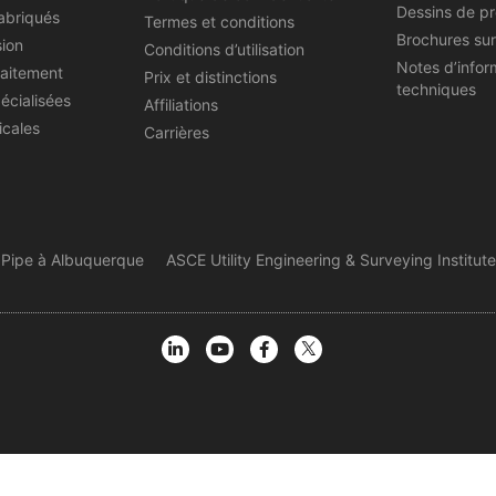
Dessins de pr
abriqués
Termes et conditions
Brochures sur
sion
Conditions d’utilisation
Notes d’infor
raitement
Prix et distinctions
techniques
écialisées
Affiliations
icales
Carrières
 Pipe à Albuquerque
ASCE Utility Engineering & Surveying Institute.