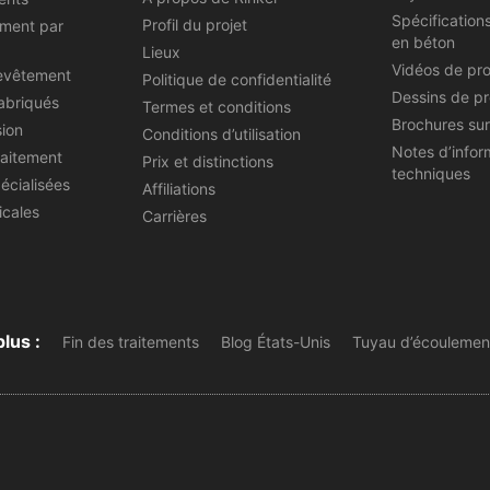
Spécification
Profil du projet
ement par
en béton
Lieux
Vidéos de pr
evêtement
Politique de confidentialité
Dessins de pr
abriqués
Termes et conditions
Brochures sur
sion
Conditions d’utilisation
Notes d’infor
raitement
Prix et distinctions
techniques
écialisées
Affiliations
icales
Carrières
plus :
Fin des traitements
Blog États-Unis
Tuyau d’écoulement