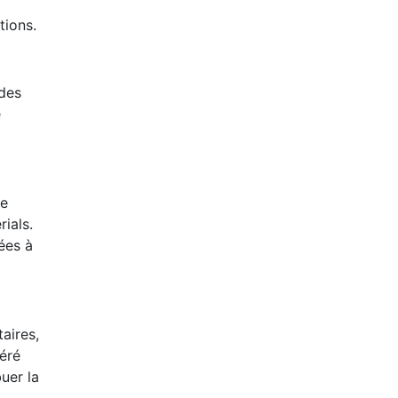
tions.
 des
e
de
rials.
ées à
aires,
éré
buer la