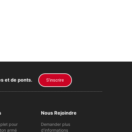
es et de ponts.
S’inscrire
s
Nous Rejoindre
plet pour
Demander plus
ton armé
d’informations