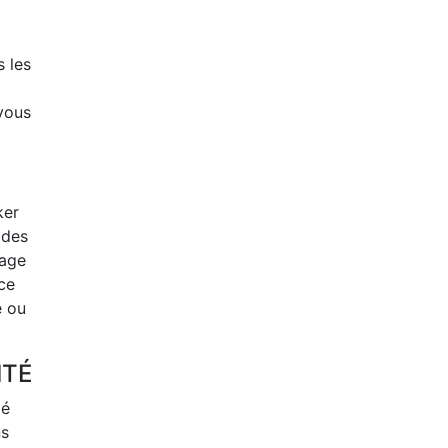
s les
 vous
ker
 des
nage
ce
e ou
ITÉ
ié
ns