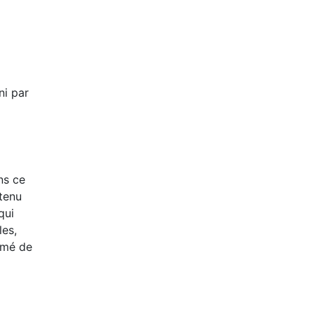
ni par
ns ce
 tenu
qui
les,
ormé de