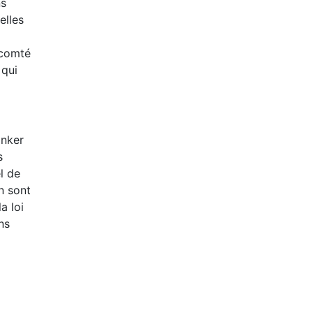
ns
elles
 comté
 qui
inker
s
l de
n sont
a loi
ns