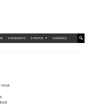
RIE
EVÉNEMENTS
À PROPOS
CARRIÈRES
, vous
e.
droit