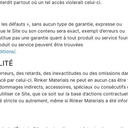
nterdit partout où un tel accès violerait celui-ci.
us les défauts », sans aucun type de garantie, expresse ou
que le Site ou son contenu sera exact, exempt d’erreurs ou
stitue pas une garantie quant à tout produit ou service four
roduit ou service peuvent être trouvées
itions/
.
LITÉ
erreurs, des retards, des inexactitudes ou des omissions da
encé par celui-ci. Rinker Materials ne peut en aucun cas être
ommages indirects, accessoires, spéciaux ou consécutifs 
’utiliser ce Site, que ce soit sur la base d’actions contractuel
té stricte ou autrement, même si Rinker Materials a été inf