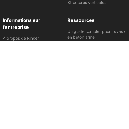
Structures verticales
Informations sur
Ressources
l’entreprise
Un guide complet pour Tuyaux
en béton armé
À propos de Rinker
Spécifications des tuyaux en
Profil du projet
béton
Lieux
Vidéos de procédure
Politique de confidentialité
Dessins de produits
Termes et conditions
Brochures sur les ressources
Conditions d’utilisation
Notes d’information techniques
Prix et distinctions
Affiliations
Carrières
Nous Rejoindre
Demander plus d’informations