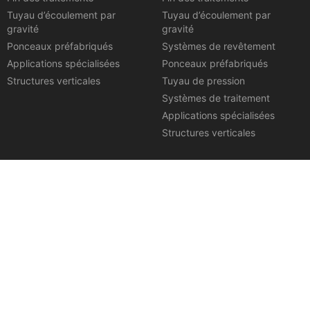
Tuyau d’écoulement par
Tuyau d’écoulement par
gravité
gravité
Ponceaux préfabriqués
Systèmes de revêtement
Applications spécialisées
Ponceaux préfabriqués
Structures verticales
Tuyau de pression
Systèmes de traitement
Applications spécialisées
Structures verticales
Informations sur
Ressources
l’entreprise
Un guide complet pour Tuyaux
en béton armé
À propos de Rinker
Spécifications des tuyaux en
Profil du projet
béton
Lieux
Vidéos de procédure
Politique de confidentialité
Dessins de produits
Termes et conditions
Brochures sur les ressources
Conditions d’utilisation