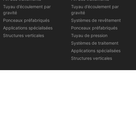
Tuyau d’écoulement par
Tuyau d’écoulement par
gravité
gravité
Ponceaux préfabriqués
Systèmes de revêtement
Applications spécialisées
Ponceaux préfabriqués
Structures verticales
Tuyau de pression
Systèmes de traitement
Applications spécialisées
Structures verticales
Informations sur
Ressources
l’entreprise
Un guide complet pour Tuyaux
en béton armé
À propos de Rinker
Spécifications des tuyaux en
Profil du projet
béton
Lieux
Vidéos de procédure
Politique de confidentialité
Dessins de produits
Termes et conditions
Brochures sur les ressources
Conditions d’utilisation