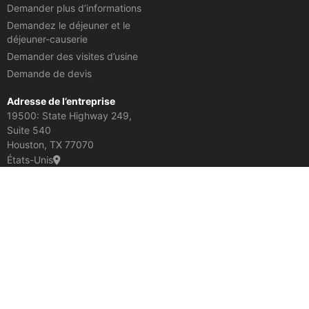
Demander plus d’informations
Demandez le déjeuner et le
déjeuner-causerie
Demander des visites d’usine
Demande de devis
Adresse de l’entreprise
19500: State Highway 249,
Suite 540
Houston, TX 77070
États-Unis
En savoir plus :
Ponceaux en béton armé
Capacité hydraulique des boîtes en béton préfabriqué
Tuyau rond en béton armé à Columbus