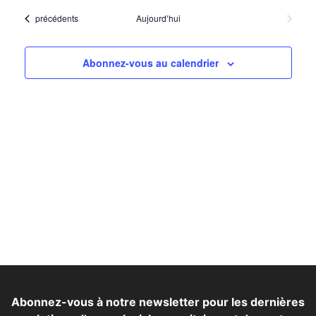
Nav
la
vue
Evénements
précédents
Aujourd’hui
Événem
date.
d’é
Abonnez-vous au calendrier
Abonnez-vous à notre newsletter pour les dernières