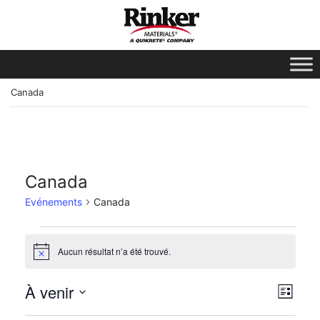
Canada
Canada
Evénements
Canada
Aucun résultat n’a été trouvé.
Avis
Vue
Nav
À venir
Liste
des
Sélectionnez