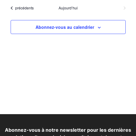
Nav
la
vue
Evénements
précédents
Aujourd’hui
Événem
date.
d’é
Abonnez-vous au calendrier
Abonnez-vous à notre newsletter pour les dernières