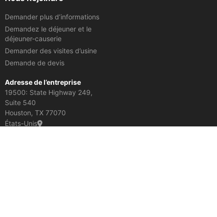
Demander plus d’informations
Demandez le déjeuner et le
déjeuner-causerie
Demander des visites d’usine
Demande de devis
Adresse de l’entreprise
19500: State Highway 249,
Suite 540
Houston, TX 77070
États-Unis
En savoir plus :
Ponts routiers à courte portée
Ponts piétonniers
Ponts de soutien de pipeline