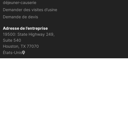
déjeuner-causerie
Demander des visites d’usine
Demande de devis
Adresse de l’entreprise
19500: State Highway 249,
Suite 540
Houston, TX 77070
États-Unis
En savoir plus :
AASHTO M259 — Boîte en béton armé préfabriquée...
Eaux pluviales et égouts sanitaires
Égouts sanitaires
Documents Rinker sur le droit d’auteur © 2026