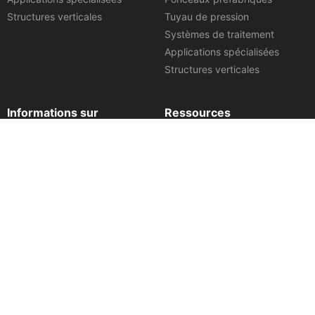
Structures verticales
Tuyau de pression
Systèmes de traitement
Applications spécialisées
Structures verticales
Informations sur
Ressources
l’entreprise
Un guide complet pour Tuyaux
en béton armé
À propos de Rinker
Spécifications des tuyaux en
Profil du projet
béton
Lieux
Vidéos de procédure
Politique de confidentialité
Dessins de produits
Termes et conditions
Brochures sur les ressources
Conditions d’utilisation
Notes d’information techniques
Prix et distinctions
Affiliations
Carrières