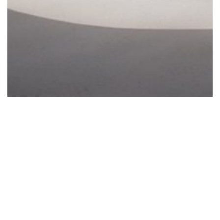
Béton Armé Tuyau Elliptique
Le tuyau en béton elliptique est recommandé pour les
installations où: