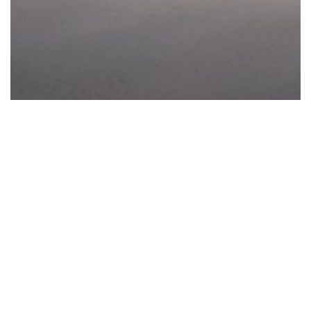
Béton Armé Tuyau Elliptique
Le tuyau en béton elliptique est recommandé pour les
installations où:
Abonnez-vous à notre newsletter pour les dernières