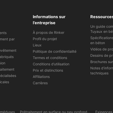
Informations sur
Ressource
l’entreprise
Un guide com
Tuyaux en bé
À propos de Rinker
ents
Spécification
Profil du projet
ement par
en béton
Lieux
Vidéos de pr
evêtement
Politique de confidentialité
Dessins de pr
abriqués
Termes et conditions
Brochures sur
sion
Conditions d’utilisation
Notes d’infor
raitement
Prix et distinctions
techniques
écialisées
Affiliations
icales
Carrières
e méduses
Prétraitement en surface ou peu profond...
Exigences 