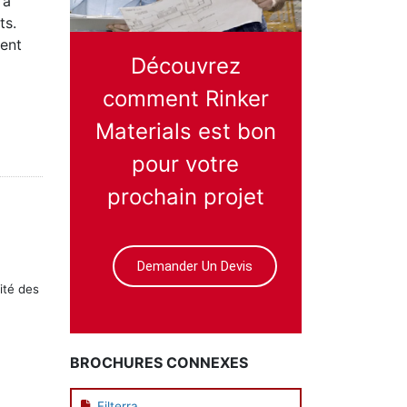
 à
ts.
ment
Découvrez
comment Rinker
Materials est bon
pour votre
prochain projet
Demander Un Devis
lité des
BROCHURES CONNEXES
Filterra