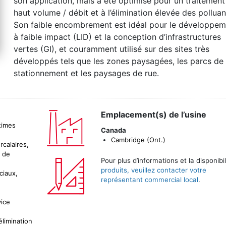
son application, mais a été optimisé pour un traitement
haut volume / débit et à l’élimination élevée des polluan
Son faible encombrement est idéal pour le développe
à faible impact (LID) et la conception d’infrastructures
vertes (GI), et couramment utilisé sur des sites très
développés tels que les zones paysagées, les parcs de
stationnement et les paysages de rue.
Emplacement(s) de l’usine
itimes
Canada
Cambridge (Ont.)
calaires,
 de
Pour plus d’informations et la disponibi
produits, veuillez contacter votre
ciaux,
représentant commercial local
.
vice
élimination