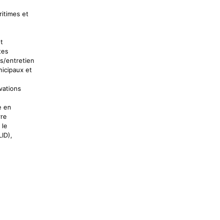
ritimes et
t
tes
ns/entretien
icipaux et
vations
e en
rre
 le
ID),