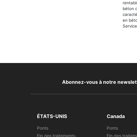
rentab
béton d
caract
en béto
Service 
Abonnez-vous à notre newsletter
ÉTATS-UNIS
Canada
Ponts
Ponts
Fin des traitements
Fin des traitem