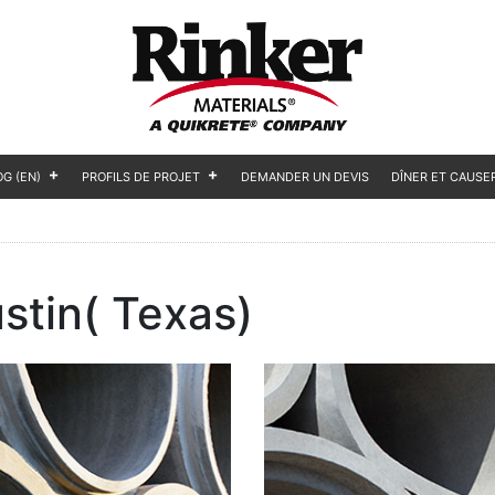
OG (EN)
PROFILS DE PROJET
DEMANDER UN DEVIS
DÎNER ET CAUSE
stin( Texas)