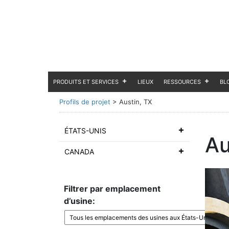
PRODUITS ET SERVICES
LIEUX
RESSOURCES
BL
Profils de projet
>
Austin, TX
ÉTATS-UNIS
Au
CANADA
Filtrer par emplacement
d’usine: