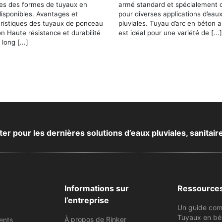
les des formes de tuyaux en
armé standard et spécialement 
isponibles. Avantages et
pour diverses applications d’eau
éristiques des tuyaux de ponceau
pluviales. Tuyau d’arc en béton 
n Haute résistance et durabilité
est idéal pour une variété de [...]
long [...]
 pour les dernières solutions d’eaux pluviales, sanitair
Informations sur
Ressource
l’entreprise
Un guide com
Tuyaux en bé
À propos de Rinker
ents