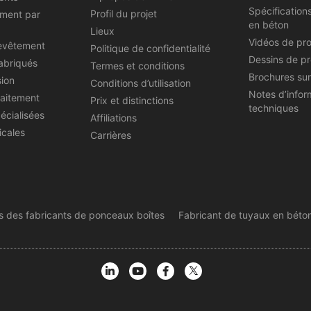
Spécification
Profil du projet
ement par
en béton
Lieux
Vidéos de pr
evêtement
Politique de confidentialité
Dessins de pr
abriqués
Termes et conditions
Brochures sur
sion
Conditions d’utilisation
Notes d’infor
raitement
Prix et distinctions
techniques
écialisées
Affiliations
icales
Carrières
 des fabricants de ponceaux boîtes
Fabricant de tuyaux en béto