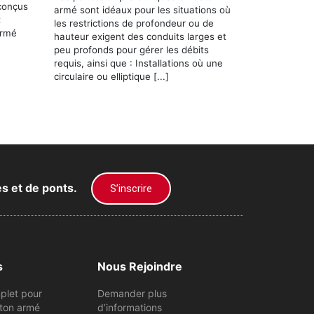
conçus
armé sont idéaux pour les situations où
x
les restrictions de profondeur ou de
armé
hauteur exigent des conduits larges et
peu profonds pour gérer les débits
requis, ainsi que : Installations où une
circulaire ou elliptique [...]
es et de ponts.
S’inscrire
s
Nous Rejoindre
plet pour
Demander plus
ton armé
d’informations