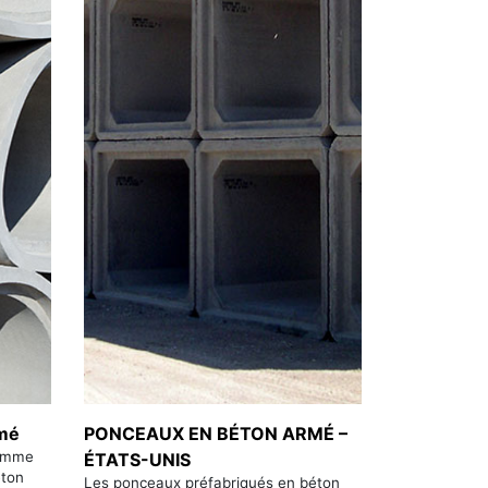
rmé
PONCEAUX EN BÉTON ARMÉ –
gamme
ÉTATS-UNIS
éton
Les ponceaux préfabriqués en béton