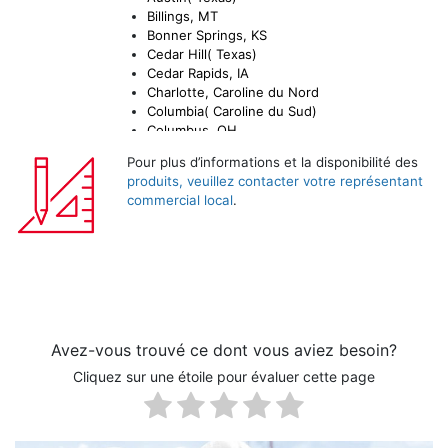
Billings, MT
Bonner Springs, KS
Cedar Hill( Texas)
Cedar Rapids, IA
Charlotte, Caroline du Nord
Columbia( Caroline du Sud)
Columbus, OH
El Mirage, AZ
Pour plus d’informations et la disponibilité des
El Paso, NM
produits, veuillez contacter votre représentant
Rivière Elk, MN
commercial local
.
Florin Road, Californie
Frederick, M.D.
Grand Junction (Ac.)
Grand Prairie (Texas)
Greenfield, IN
Gretna( Floride)
Hawley( Mn)
Helena, MT
Avez-vous trouvé ce dont vous aviez besoin?
Henderson( Ac.)
Cliquez sur une étoile pour évaluer cette page
Houston( Texas)
Humboldt, IA
Indianapolis, IN
Las Vegas, NV