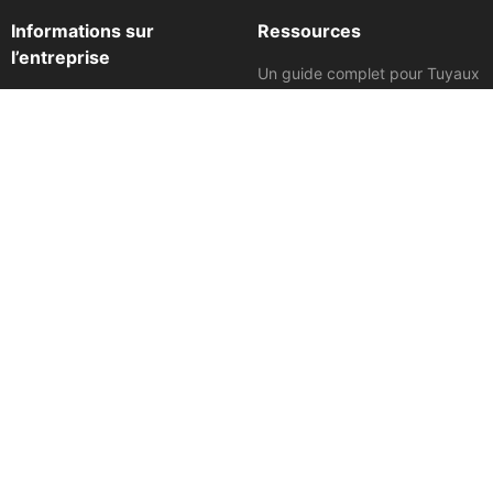
Informations sur
Ressources
l’entreprise
Un guide complet pour Tuyaux
en béton armé
À propos de Rinker
Spécifications des tuyaux en
Profil du projet
béton
Lieux
Vidéos de procédure
Politique de confidentialité
Dessins de produits
Termes et conditions
Brochures sur les ressources
Conditions d’utilisation
Notes d’information techniques
Prix et distinctions
Affiliations
Carrières
Nous Rejoindre
Demander plus d’informations
Demandez le déjeuner et le
déjeuner-causerie