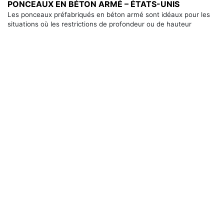
PONCEAUX EN BÉTON ARMÉ – ÉTATS-UNIS
Les ponceaux préfabriqués en béton armé sont idéaux pour les
situations où les restrictions de profondeur ou de hauteur
exigent des conduits larges et peu profonds pour gérer les débits
requis, ainsi que : Installations où une circulaire ou elliptique [...]
Pages:
«
1
2
Abonnez-vous à notre newsletter pour les dernières
solutions d’eaux pluviales, sanitaires et de ponts.
S’inscrire