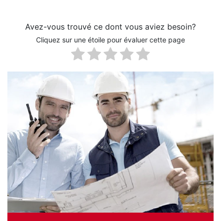
Menoken, ND
Mitchell, SD
Prentiss, MS
Avez-vous trouvé ce dont vous aviez besoin?
Rapid City, SD
Cliquez sur une étoile pour évaluer cette page
Stacy, MN
Waco, TX
Whitestown, IN