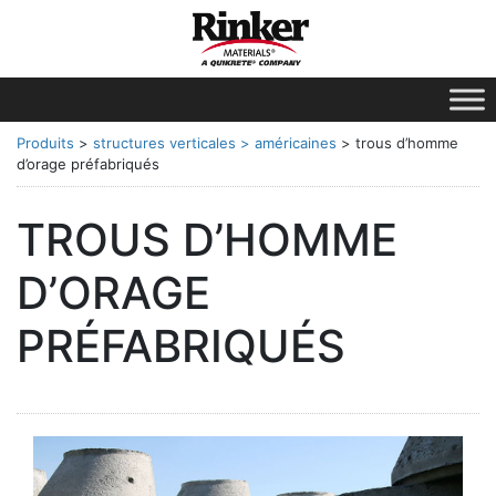
Produits
>
structures verticales
> américaines
>
trous d’homme
d’orage préfabriqués
TROUS D’HOMME
D’ORAGE
PRÉFABRIQUÉS