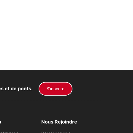
es et de ponts.
S’inscrire
s
Nous Rejoindre