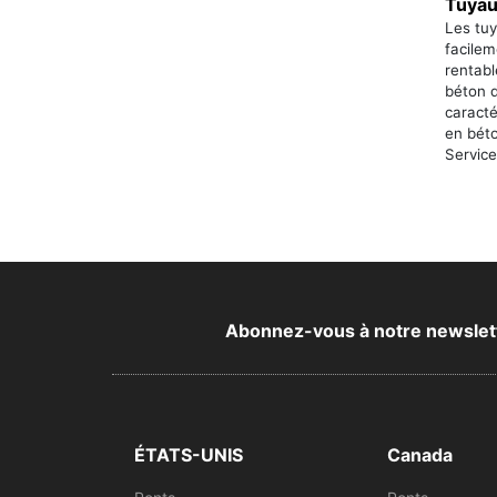
Tuyau
Les tuy
facilem
rentab
béton d
caract
en béto
Service 
Abonnez-vous à notre newsletter
ÉTATS-UNIS
Canada