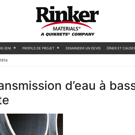
OG (EN)
PROFILS DE PROJET
DEMANDER UN DEVIS
DÎNER ET CAUSE
 tête
ansmission d’eau à bas
te