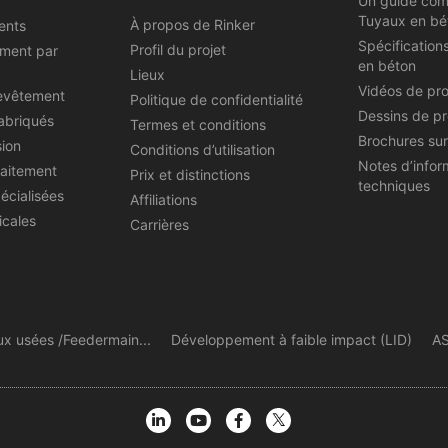
Un guide com
Tuyaux en bé
À propos de Rinker
ents
Spécification
Profil du projet
ement par
en béton
Lieux
Vidéos de pr
evêtement
Politique de confidentialité
Dessins de pr
abriqués
Termes et conditions
Brochures sur
sion
Conditions d’utilisation
Notes d’infor
raitement
Prix et distinctions
techniques
écialisées
Affiliations
icales
Carrières
ux usées /Feedermain...
Développement à faible impact (LID)
AS