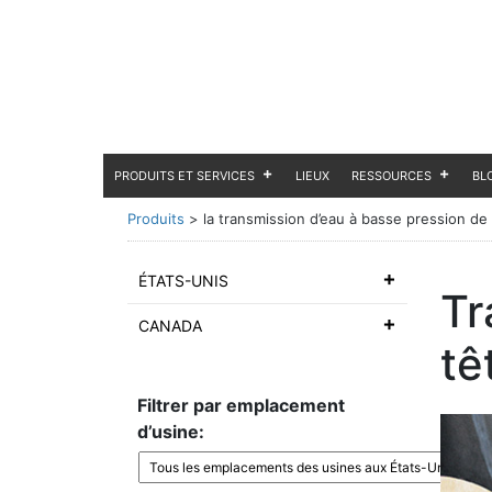
PRODUITS ET SERVICES
LIEUX
RESSOURCES
BL
Produits
>
la transmission d’eau à basse pression de
ÉTATS-UNIS
Tr
CANADA
tê
Filtrer par emplacement
d’usine: