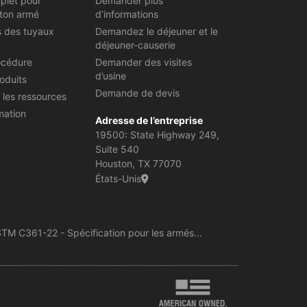
plet pour
Demander plus
ton armé
d’informations
s des tuyaux
Demandez le déjeuner et le
déjeuner-causerie
océdure
Demander des visites
d’usine
oduits
Demande de devis
 les ressources
mation
Adresse de l’entreprise
19500: State Highway 249,
Suite 540
Houston, TX 77070
États-Unis
TM C361-22 - Spécification pour les armés...