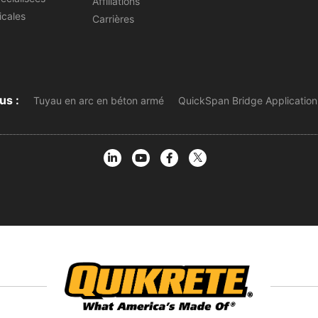
Affiliations
icales
Carrières
us :
Tuyau en arc en béton armé
QuickSpan Bridge Application