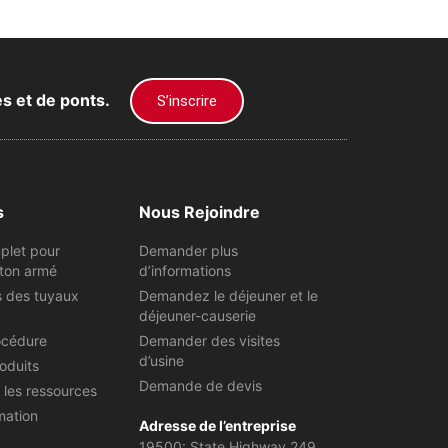
es et de ponts.
S’inscrire
s
Nous Rejoindre
plet pour
Demander plus
ton armé
d’informations
s des tuyaux
Demandez le déjeuner et le
déjeuner-causerie
océdure
Demander des visites
d’usine
oduits
Demande de devis
 les ressources
mation
Adresse de l’entreprise
19500: State Highway 249,