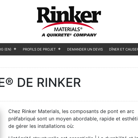
OG (EN)
PROFILS DE PROJET
DEMANDER UN DEVIS
DÎNER ET CAUSE
E® DE RINKER
Chez Rinker Materials, les composants de pont en arc
préfabriqué sont un moyen abordable, rapide et esthét
de gérer les installations où: