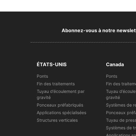
Abonnez-vous à notre newsletter
ÉTATS-UNIS
Canada
Ponts
Ponts
Fin des traitements
Fin des traitem
Tuyau d’écoulement par
Tuyau d’écoul
gravité
gravité
Ponceaux préfabriqués
Systèmes de r
Applications spécialisées
Ponceaux préf
Structures verticales
Tuyau de pres
Systèmes de t
Applications sp