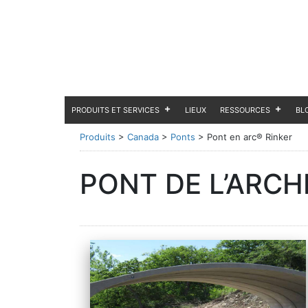
PRODUITS ET SERVICES
LIEUX
RESSOURCES
BL
Produits
>
Canada
>
Ponts
>
Pont en arc® Rinker
PONT DE L’ARCH