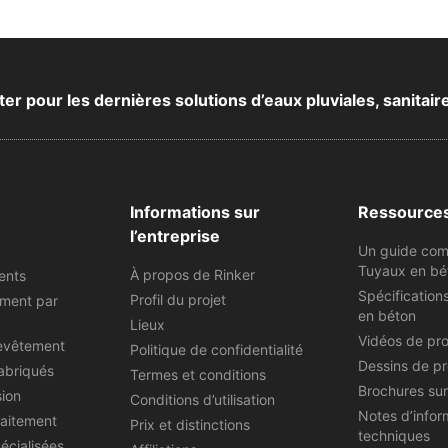
 pour les dernières solutions d’eaux pluviales, sanitair
Informations sur
Ressource
l’entreprise
Un guide com
Tuyaux en bé
À propos de Rinker
ents
Spécification
Profil du projet
ement par
en béton
Lieux
Vidéos de pr
evêtement
Politique de confidentialité
Dessins de pr
abriqués
Termes et conditions
Brochures sur
sion
Conditions d’utilisation
Notes d’infor
raitement
Prix et distinctions
techniques
écialisées