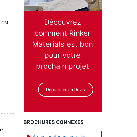
a
Découvrez
 est
comment Rinker
Materials est bon
pour votre
prochain projet
Demander Un Devis
BROCHURES CONNEXES
et
Arc des matériaux de rinker