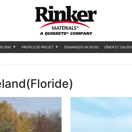
OG (EN)
PROFILS DE PROJET
DEMANDER UN DEVIS
DÎNER ET CAUSE
land(Floride)