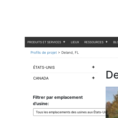
PRODUITS ET SERVICES
LIEUX
RESSOURCES
BL
Profils de projet
>
Deland, FL
ÉTATS-UNIS
De
CANADA
Filtrer par emplacement
d’usine: