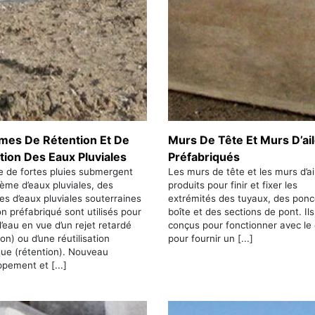
mes De Rétention Et De
Murs De Tête Et Murs D’ai
tion Des Eaux Pluviales
Préfabriqués
e de fortes pluies submergent
Les murs de tête et les murs d’ai
ème d’eaux pluviales, des
produits pour finir et fixer les
s d’eaux pluviales souterraines
extrémités des tuyaux, des pon
n préfabriqué sont utilisés pour
boîte et des sections de pont. Il
 l’eau en vue d’un rejet retardé
conçus pour fonctionner avec le
ion) ou d’une réutilisation
pour fournir un [...]
que (rétention). Nouveau
pement et [...]