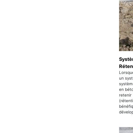
Systè
Réten
Lorsqu
un syst
système
en béto
retenir
(rétent
bénéfi
dévelop