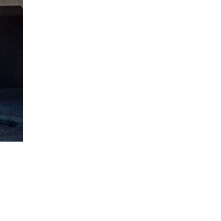
MÉ –
éton
ions où