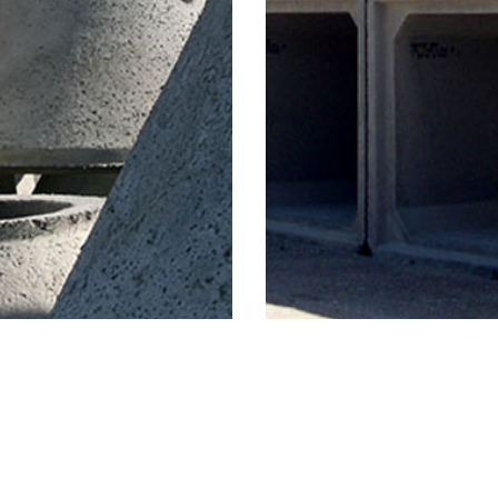
 D’homme D’orage
PONCEAUX EN BÉTON AR
briqués
ÉTATS-UNIS
ous d’homme préfabriqués sont
Les ponceaux préfabriqués en b
s dans les systèmes d’égout
armé sont idéaux pour les situat