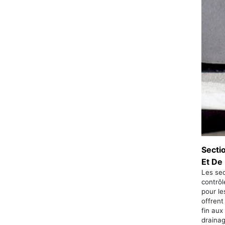
Secti
Et De
Les sec
contrôl
pour le
offren
fin aux
drainag