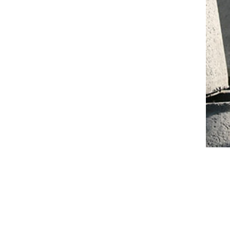
Trous
Préfa
Les tr
utilisé