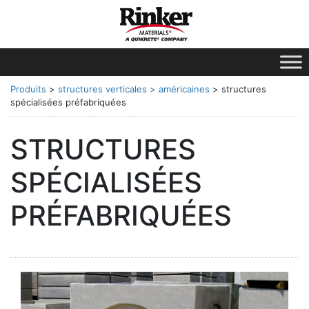
Produits
>
structures verticales
> américaines
>
structures
spécialisées préfabriquées
STRUCTURES
SPÉCIALISÉES
PRÉFABRIQUÉES