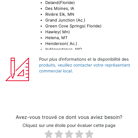
Deland(Floride)
Des Moines, IA
Rivière Elk, MN
Grand Junction (Ac.)
Green Cove Springs( Floride)
Hawley( Mn)
Helena, MT
Henderson( Ac.)
Indépendance, MO
Lawrence, KS
Pour plus d’informations et la disponibilité des
Marianna, FL
produits, veuillez contacter votre représentant
Marshalltown, IA
commercial local
.
Menoken, ND
Mitchell, SD
Rapid City, SD
Stacy, MN
Avez-vous trouvé ce dont vous aviez besoin?
Cliquez sur une étoile pour évaluer cette page