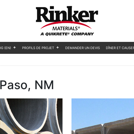
OG (EN)
PROFILS DE PROJET
DEMANDER UN DEVIS
DÎNER ET CAUSE
 Paso, NM