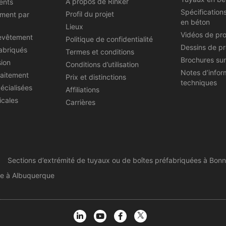
À propos de Rinker
ents
Spécification
Profil du projet
ement par
en béton
Lieux
Vidéos de pr
evêtement
Politique de confidentialité
Dessins de pr
abriqués
Termes et conditions
Brochures sur
sion
Conditions d’utilisation
Notes d’infor
raitement
Prix et distinctions
techniques
écialisées
Affiliations
icales
Carrières
Sections d’extrémité de tuyaux ou de boîtes préfabriquées à Bonn
pe à Albuquerque