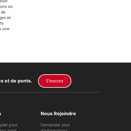
éton
ions où
 de
ges et
ts
où une
es et de ponts.
S’inscrire
s
Nous Rejoindre
plet pour
Demander plus
ton armé
d’informations