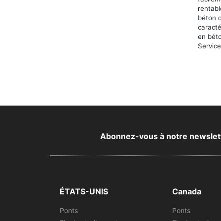
rentab
béton d
caract
en béto
Service 
Abonnez-vous à notre newsletter
ÉTATS-UNIS
Canada
Ponts
Ponts