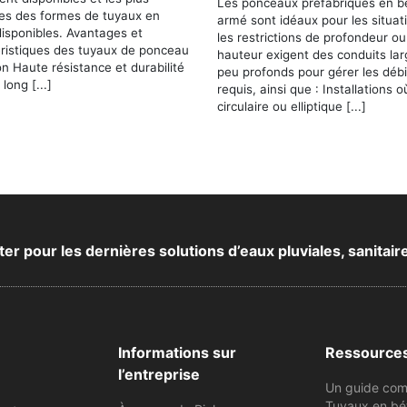
Les ponceaux préfabriqués en b
les des formes de tuyaux en
armé sont idéaux pour les situat
isponibles. Avantages et
les restrictions de profondeur ou
éristiques des tuyaux de ponceau
hauteur exigent des conduits lar
n Haute résistance et durabilité
peu profonds pour gérer les débi
long [...]
requis, ainsi que : Installations 
circulaire ou elliptique [...]
 pour les dernières solutions d’eaux pluviales, sanitair
Informations sur
Ressource
l’entreprise
Un guide com
Tuyaux en bé