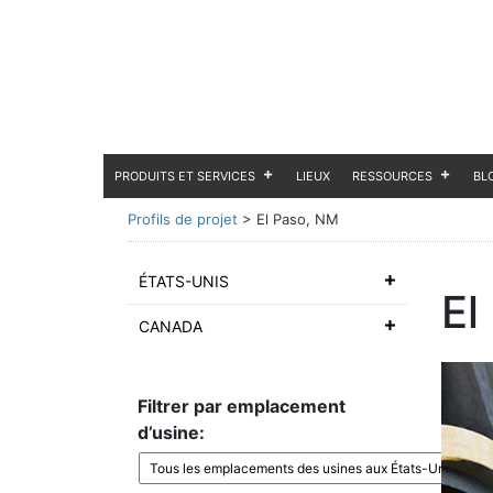
PRODUITS ET SERVICES
LIEUX
RESSOURCES
BL
Profils de projet
>
El Paso, NM
ÉTATS-UNIS
El
CANADA
Filtrer par emplacement
d’usine: