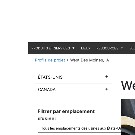
PRODUITS ET SERVICES
LIEUX
RESSOURCES
BL
Profils de projet
>
West Des Moines, IA
ÉTATS-UNIS
We
CANADA
Filtrer par emplacement
d’usine: