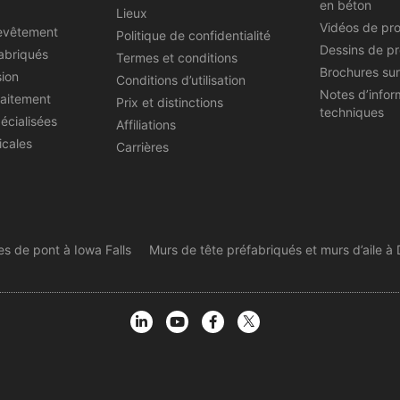
en béton
Lieux
Vidéos de pr
evêtement
Politique de confidentialité
Dessins de pr
abriqués
Termes et conditions
Brochures sur
sion
Conditions d’utilisation
Notes d’infor
raitement
Prix et distinctions
techniques
écialisées
Affiliations
icales
Carrières
es de pont à Iowa Falls
Murs de tête préfabriqués et murs d’aile à