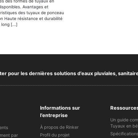
les des formes de tuyaux en
isponibles. Avantages et
éristiques des tuyaux de ponceau
n Haute résistance et durabilité
long [...]
 pour les dernières solutions d’eaux pluviales, sanitair
Informations sur
Ressource
l’entreprise
Un guide com
Tuyaux en bé
À propos de Rinker
ents
Spécification
Profil du projet
ement par