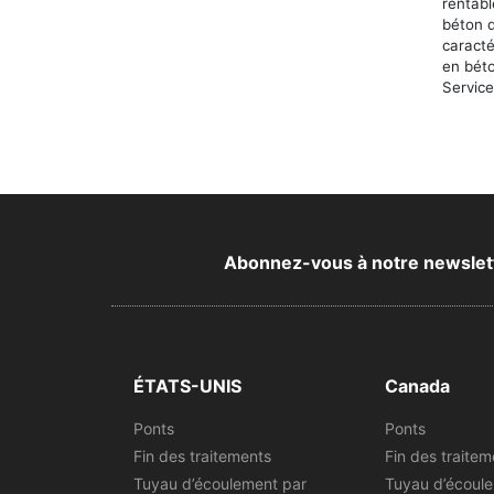
rentab
béton d
caract
en béto
Service 
Abonnez-vous à notre newsletter
ÉTATS-UNIS
Canada
Ponts
Ponts
Fin des traitements
Fin des traitem
Tuyau d’écoulement par
Tuyau d’écoul