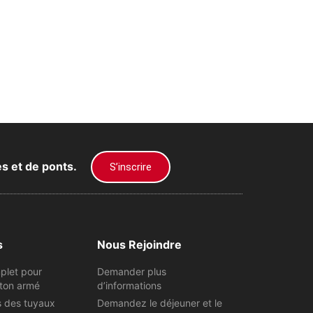
es et de ponts.
S’inscrire
s
Nous Rejoindre
plet pour
Demander plus
ton armé
d’informations
s des tuyaux
Demandez le déjeuner et le