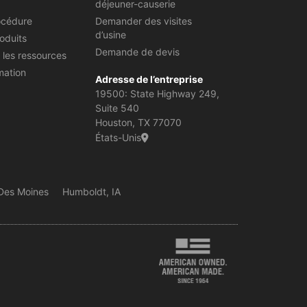
déjeuner-causerie
océdure
Demander des visites
d’usine
oduits
Demande de devis
 les ressources
mation
Adresse de l’entreprise
19500: State Highway 249,
Suite 540
Houston, TX 77070
États-Unis
 Des Moines
Humboldt, IA