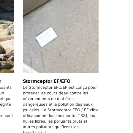
r
Stormceptor EF/EFO
osants
Le Stormceptor EFO/EF est conçu pour
 un
protéger les cours d’eau contre les
étique
déversements de matières
tégrité
dangereuses et la pollution des eaux
pluviales. Le Stormceptor EFO / EF cible
vie sont
efficacement les sédiments (TSS), les
huiles libres, les polluants bruts et
autres polluants qui fixent les
toparticles, [...]