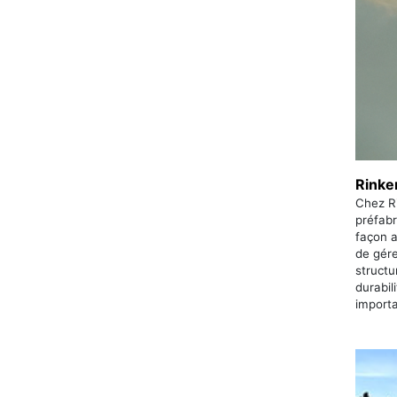
Rinke
Chez R
préfabr
façon a
de gére
structu
durabil
importa