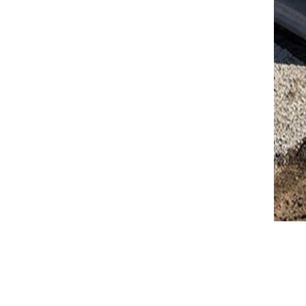
Stock
Xstre
Xstrea
l’ingé