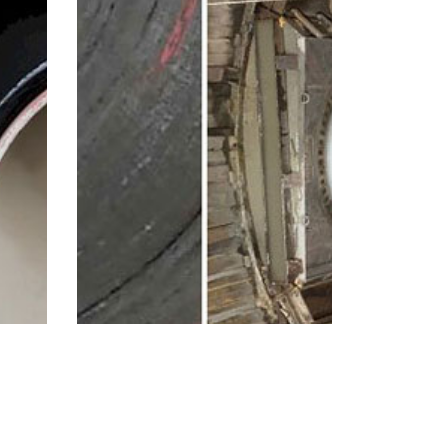
linder
Tuyau De Jacking /
is
Microtunneling
nker
Comme la plupart des municipalités ont
stance
grandi au fil des ans, tunneling