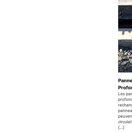
Panne
Profo
Les pan
profond
rechang
panneau
peuvent
circula
[…]