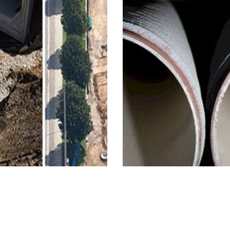
age Des Eaux Pluviales
Bar-Wrapped Concrete Cy
am (boîtes)
Pipe (AWWA C303) Angla
m Retention System donne à
Le tuyau enveloppé de barres Ri
nieur de conception une méthode
Materials (BWP) combine la rési